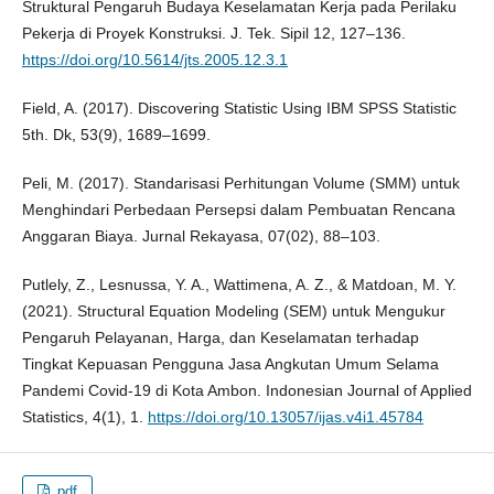
Struktural Pengaruh Budaya Keselamatan Kerja pada Perilaku
Pekerja di Proyek Konstruksi. J. Tek. Sipil 12, 127–136.
https://doi.org/10.5614/jts.2005.12.3.1
Field, A. (2017). Discovering Statistic Using IBM SPSS Statistic
5th. Dk, 53(9), 1689–1699.
Peli, M. (2017). Standarisasi Perhitungan Volume (SMM) untuk
Menghindari Perbedaan Persepsi dalam Pembuatan Rencana
Anggaran Biaya. Jurnal Rekayasa, 07(02), 88–103.
Putlely, Z., Lesnussa, Y. A., Wattimena, A. Z., & Matdoan, M. Y.
(2021). Structural Equation Modeling (SEM) untuk Mengukur
Pengaruh Pelayanan, Harga, dan Keselamatan terhadap
Tingkat Kepuasan Pengguna Jasa Angkutan Umum Selama
Pandemi Covid-19 di Kota Ambon. Indonesian Journal of Applied
Statistics, 4(1), 1.
https://doi.org/10.13057/ijas.v4i1.45784
pdf