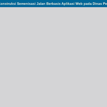
onstruksi Semenisasi Jalan Berbasis Aplikasi Web
pada Dinas P