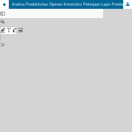
Analisa Produktivitas Operasi Konstruksi Pekerjaan Lapis Pondasi Pada Proyek Jalan Menggunakan Simulasi Cyclone