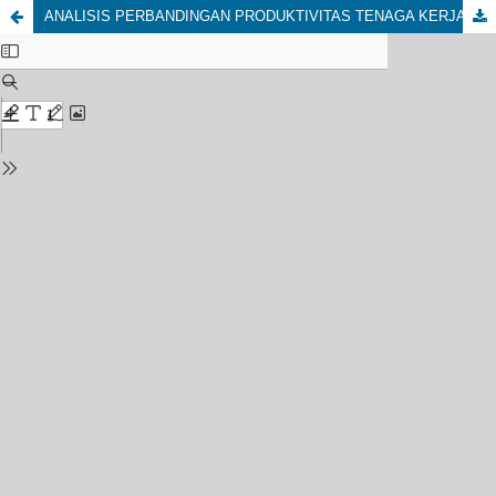
ANALISIS PERBANDINGAN PRODUKTIVITAS TENAGA KERJA TERHADAP ANALISA HARGA SATUAN PEKERJAAN (AHSP) SNI 2013 DAN ANALISA DI LAPANGAN (STUDI KASUS PROYEK PEMBANGUNAN KANTOR DPPKA KAB. KERINCI PROP. JAMBI)